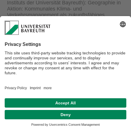
Instituts der Universität Bayreuth): Geographie in
Aktion: Kommunales Klima- und
Verkehrsmanagement als zukunftsfähiges
Berufsfeld
Di 18.06.2024 16:15-17:45 im H 6 (Geo II)
Abstract
des Vortrags.
Gesamtprogramm
des Geographischen Kolloquiums im
Sommersemester 2024.
Datenschutz / Disclaimer
Impressum
Barrierefreiheitserklärung
Sitemap
Kontakt
Hausordnung